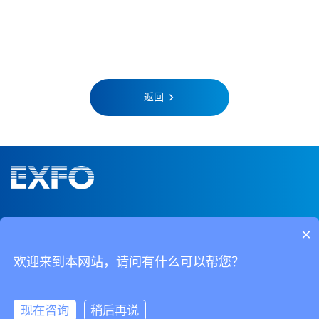
返回
15898870411
×
山东省青岛市李沧区万年泉路31号龙湖国际大厦7层
欢迎来到本网站，请问有什么可以帮您？
Copyright © 法特科技有限公司
鲁ICP备2025147151号
丨
鲁公网安备37021302001448号
现在咨询
稍后再说
网站地图
丨
xml地图