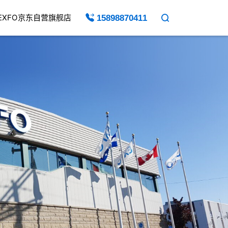
EXFO京东自营旗舰店
15898870411