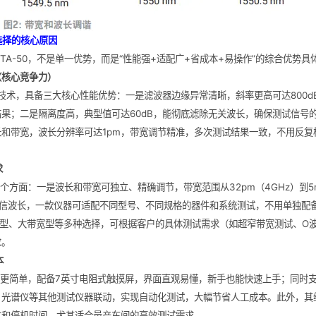
选择的核心原因
TA-50，不是单一优势，而是“性能强+适配广+省成本+易操作”的综合优势具
（核心竞争力）
四通技术，具备三大核心性能优势：一是滤波器边缘异常清晰，斜率更高可达800d
果；二是隔离度高，典型值可达60dB，能彻底滤除无关波长，确保测试信号
和带宽，波长分辨率可达1pm，带宽调节精准，多次测试结果一致，不用反复
。
求
两个方面：一是波长和带宽可独立、精确调节，带宽范围从32pm（4GHz）到5
有主要电信波长，一款仪器可适配不同型号、不同规格的器件和系统测试，不用单独
段型、大带宽型等多种选择，可根据客户的具体测试需求（如超窄带宽测试、O
求。
本
操作更简单，配备7英寸电阻式触摸屏，界面直观易懂，新手也能快速上手；同时支持
、光谱仪等其他测试仪器联动，实现自动化测试，大幅节省人工成本。此外，其
本和停机时间，尤其适合量产车间的高效测试需求。