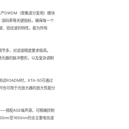
生产DWDM（密集波分复用）模块
、误码率等关键指标，确保每一个
波、低纹波的特性，能为所有
、细节多，对滤波精度要求极高。
激光器的脉冲整形，以及复杂调制
ROADM时，XTA-50可通过
时也可用于光放大器的放大性能分
——搭配ASE噪声源，可精确控制
nm至1650nm的全主要电信波