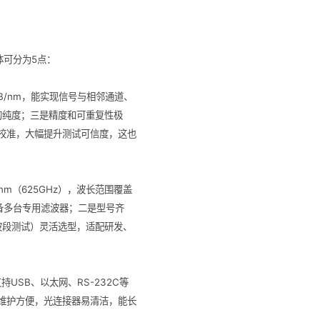
体可分为5点：
B/nm，能实现信号与相邻通道、
的纯度；三是精度和可重复性极
校准，大幅提升测试可信度，这也
nm（625GHz），波长范围覆盖
配备多台专用滤波器；二是型号齐
波段测试）灵活选型，适配研发、
USB、以太网、RS-232C等
维护方便，光连接器易清洁，能长