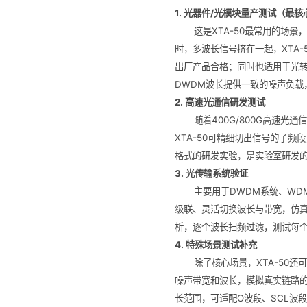
1. 光器件/光模块量产测试（最
这是XTA-50最常用的场
时，多波长信号挤在一起，XTA
出厂产品合格；同时也适用于光
DWDM波长提供一致的噪声负载
2. 高速光通信研发测试
随着400G/800G高速
XTA-50可精细切出信号的子
格式的研发实验，是实验室研发
3. 光传输系统验证
主要用于DWDM系统、WDM
级联、灵活切换波长与带宽，仿
析，逐个波长扫频过滤，测试每
4. 特殊场景测试补充
除了核心场景，XTA-50
噪声带宽和波长，模拟真实链路的
长范围，可适配O波段、SCL波