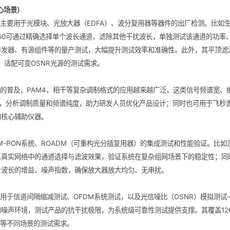
核心场景）
景，主要用于光模块、光放大器（EDFA）、波分复用器等器件的出厂检测。比如
-50可通过精确选择单个波长通道，滤除其他干扰波长，单独测试该通道的功率
转发器、有源组件等的量产测试，大幅提升测试效率和准确性。此外，其平顶滤
，适配可变OSNR光源的测试需求。
光通信的普及，PAM4、相干等复杂调制格式的应用越来越广泛，这类信号频谱宽
频段，分析调制质量和频谱纯度，助力研发人员优化产品设计；同时也可用于飞秒
的核心辅助仪器。
-PON系统、ROADM（可重构光分插复用器）的集成测试和性能验证。比如测试
真真实网络中的通道选择与滤波效果，验证系统在复杂组网场景下的稳定性；同
个波长的增益、噪声指数，确保放大器放大均匀、无串扰。
还可用于信道间隔缩减测试、OFDM系统测试，以及光信噪比（OSNR）模拟测试
噪声环境，测试产品的抗干扰极限，为系统级可靠性测试提供支撑。其覆盖1260
段等不同场景的测试需求。