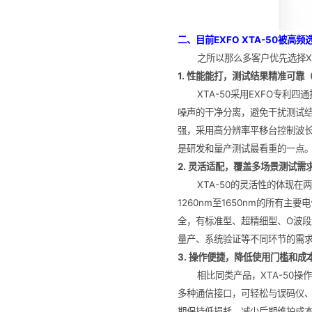
二、
目前EXFO XTA-50被
高频
之所以那么多客户优先选择X
1. 性能能打，测试结果精准可靠
XTA-50采用EXFO专利
噪声的干净分离，避免干扰测试结
强，采用高分辨率平移台控制波长
是研发和量产测试最看重的一点
2. 灵活适配，覆盖多场景测试需
XTA-50的灵活性的体现在
1260nm至1650nm的所
全，有标准型、超精细型、O波
量产、系统验证等不同环节的需
3. 操作便捷，降低使用门槛和成
相比同类产品，XTA-50
多种通信接口，可轻松与误码仪
期保持低损耗，减少后期维护成