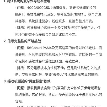
1. 测试系统的复杂性与成本激增
·
问题
：400G/800G模块通道数多，需要多通道同步的
BERT、高性能采样示波器、参考光发射/接收机、多个光衰
减器等，系统搭建复杂，线缆繁多，且设备极其昂贵。
·
挑战
：
校准和维护这样一个多仪器系统的工作量巨大，任
何环节的微小误差都会导致测试结果不准。
2. 信号完整性的严峻挑战
·
问题
：56Gbaud PAM4及更高速率的信号对PCB走线、测
试夹具、射频电缆的损耗和反射非常敏感。连接器的一个微
小阻抗不连续就会严重扭曲眼图，导致误判。
·
挑战
：区分是模块本身性能不佳，还是测试系统引入的损
伤，变得异常困难。需要“去嵌入”技术来剥离夹具的影响。
3. 接收机测试的“黄金标准”依赖
·
问题
：
接收机灵敏度测试的准确性完全依赖于
参考光发射
机
的质量。它的眼图、抖动、噪声必须远优于被测接收机的
容限。