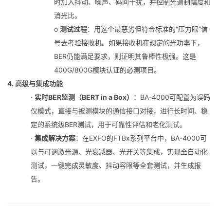
时加入抖动、噪声、码间干扰，并控制光调制幅度和
消光比。
o
测试过程
：用这个最恶劣但符合标准的“压力眼”信
号去考验接收机。如果接收机在规定的光功率下，
BER仍能满足要求，则证明其鲁棒性极强。这是
400G/800G模块认证的必测项目。
4. 高级与集成功能
·
实时BER监测（BERT in a Box）
：BA-4000可配置为误码
仪模式，直接与被测模块的通信接口对接，进行长时间、稳
定的系统级BER测试，用于可靠性评估和老化测试。
·
集成解决方案
：在EXFO的FTBx系列平台中，BA-4000可
以与可调激光源、光衰减器、光开关等集成，实现全自动化
测试，一键完成灵敏度、抖动容限等全套测试，并生成报
告。