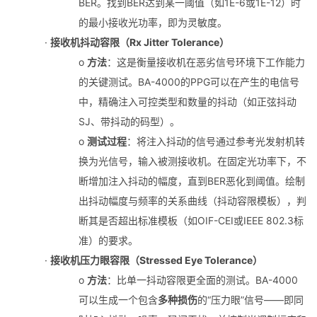
BER。找到BER达到某一阈值（如1E-6或1E-12）时
的最小接收光功率，即为灵敏度。
·
接收机抖动容限（Rx Jitter Tolerance）
o
方法
：这是衡量接收机在恶劣信号环境下工作能力
的关键测试。BA-4000的PPG可以在产生的电信号
中，精确注入可控类型和数量的抖动（如正弦抖动
SJ、带抖动的码型）。
o
测试过程
：将注入抖动的信号通过参考光发射机转
换为光信号，输入被测接收机。在固定光功率下，不
断增加注入抖动的幅度，直到BER恶化到阈值。绘制
出抖动幅度与频率的关系曲线（抖动容限模板），判
断其是否超出标准模板（如OIF-CEI或IEEE 802.3标
准）的要求。
·
接收机压力眼容限（Stressed Eye Tolerance）
o
方法
：比单一抖动容限更全面的测试。BA-4000
可以生成一个包含
多种损伤
的“压力眼”信号——即同