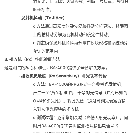
消光比、信噪比等关键参数，判断信号质量是否符合
IEEE标准。
·
发射机抖动（Tx Jitter）
o
方法
通过高精度时钟恢复和抖动分析算法，将眼图
上的总抖动分解为随机抖动和确定性抖动。
o
判定
确保发射机的抖动分量在模块规格和系统预算
允许的范围内。
3. 接收机（Rx）性能验证方法
这是测试的核心和难点，BA-4000提供了全套解决方案。
·
接收机灵敏度（Rx Sensitivity）与光功率代价
o
方法
：BA-4000的PPG驱动一台
参考光发射机
，
产生一个“黄金标准”的、干净的光信号（具有已知的
OMA和消光比）。将此光信号通过可调光衰减器输
入到被测光模块的接收机。
o
测试过程
：逐渐增加衰减（降低入射光功率），同
时用BA-4000的ED实时监测模块输出电信号的