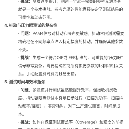
·
挑战
：
随着速率提升，制造一个近乎完美的参考光源本身
就是一个技术挑战。参考光源的性能直接决定了测试结果的
可靠性和动态范围。
4. 抖动与压力眼测试的复杂性
·
问题
：PAM4信号对抖动和噪声更敏感。抖动容限测试需要
精确地在不同频率点注入特定幅度的抖动，并确保其他参数
不变。
·
挑战
：生成一个符合OIF或IEEE标准的、可重复的“压力眼”
信号非常复杂，需要精确控制所有损伤参数的比例和相互关
系。手动配置费时费力且易出错。
5. 测试时间与效率瓶颈
·
问题
：多通道并行测试虽然能提升效率，但接收机灵敏
度、抖动容限等测试本身是扫参过程（扫描光功率、扫描抖
动频率/幅度），非常耗时。对于生产测试而言，时间是成
本。
·
挑战
：如何在保证测试覆盖率（Coverage）和精度的前提