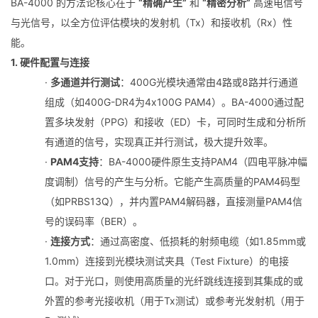
BA-4000 的方法论核心在于
“精确产生”
和
“精密分析”
高速电信号
与光信号，以全方位评估模块的发射机（Tx）和接收机（Rx）性
能。
1. 硬件配置与连接
·
多通道并行测试
：400G光模块通常由4路或8路并行通道
组成（如400G-DR4为4x100G PAM4）。BA-4000通过配
置多块发射（PPG）和接收（ED）卡，可同时生成和分析所
有通道的信号，实现真正并行测试，极大提升效率。
·
PAM4支持
：BA-4000硬件原生支持PAM4（四电平脉冲幅
度调制）信号的产生与分析。它能产生高质量的PAM4码型
（如PRBS13Q），并内置PAM4解码器，直接测量PAM4信
号的误码率（BER）。
·
连接方式
：通过高密度、低损耗的射频电缆（如1.85mm或
1.0mm）连接到光模块测试夹具（Test Fixture）的电接
口。对于光口，则使用高质量的光纤跳线连接到其集成的或
外置的参考光接收机（用于Tx测试）或参考光发射机（用于