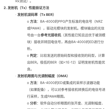
Rx测试）。
2. 发射机（Tx）性能验证方法
·
发射机误码率（Tx BER）
o
方法
：BA-4000的PPG产生标准的电信号（NRZ
或PAM4），驱动光模块的发射机。模块输出的光信
号由一台
参考光接收机
（其性能已知且远优于被测模
块）接收并转回电信号，再由BA-4000的ED进行分
析。
o
判定
：比较发送的原始码型和接收到的码型，计算
出BER。极低的BER（如<1E-12）证明发射机性能优
良。
·
发射机眼图与光调制幅度（OMA）
o
方法
：BA-4000的ED或集成的采样示波器功能
（如果配备），可以对参考接收机转换后的电信号进
行采样，生成PAM4眼图。
o
分析
：软件自动分析眼图的张开度、光调制幅度、